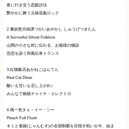
夜に行き交う恋戯沙汰
艷やかに舞う元禄花魁ロック
2.番妖愁月綺譚つがいあやかし しゅうげつきたん
A Sorrowful Ghost Folklore
山間の小さな村に伝わる、お狐様の物語
悲恋を謳う和風伝奇トランス
3.紅猫飯店あかねこはんてん
Red Cat Diner
酸いも甘いも召し上がれ♪
みんなで娘娘チャイナ・エレクトロ
4.桃一色タォ・イー・ソー
Peach Full Flush
キミと雀娘(じゃんむす)の全国制覇を目指す戦いが今、始ま