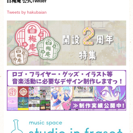
白梅庵 公式Twitter
Tweets by hakubaian