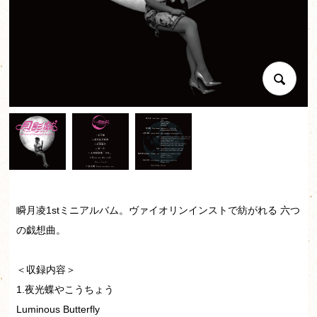
瞬月凌1stミニアルバム。ヴァイオリンインストで紡がれる 六つ
の戯想曲。
＜収録内容＞
1.夜光蝶やこうちょう
Luminous Butterfly