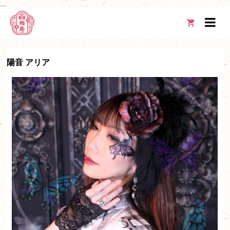
...

陽音 アリア