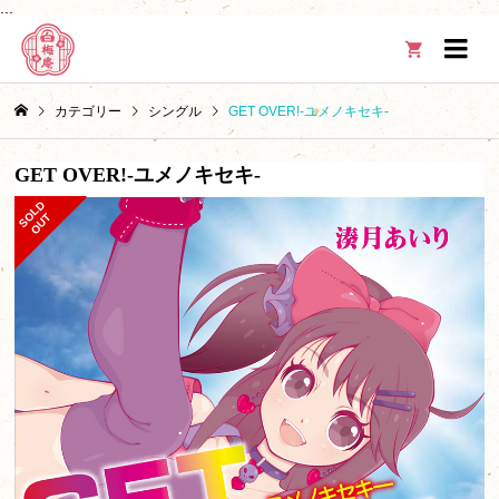
...

カテゴリー
シングル
GET OVER!-ユメノキセキ-
GET OVER!-ユメノキセキ-
S
L
D
O
U
O
T