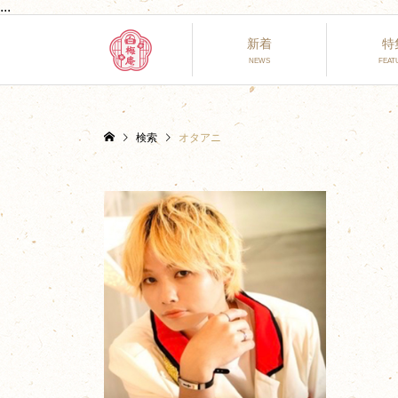
...
新着
特
検索
オタアニ