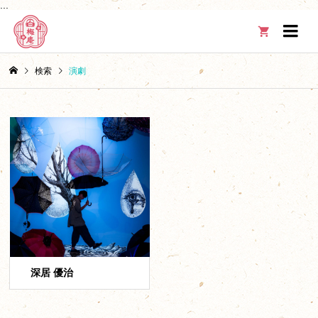
...

検索
演劇
深居 優治