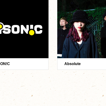
SON!C
Absolute