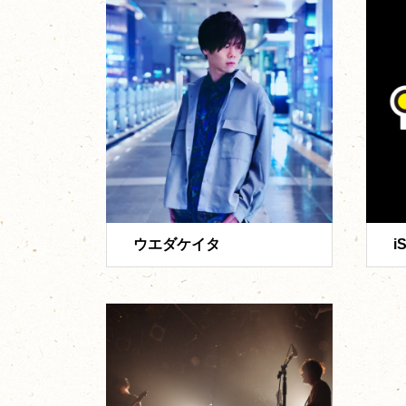
ウエダケイタ
i