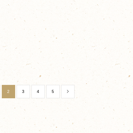
2
3
4
5
