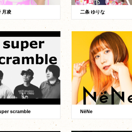
 月凌
二条 ゆりな
uper scramble
NёNe