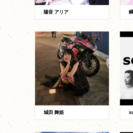
陽音 アリア
瞬
城田 舞姫
s